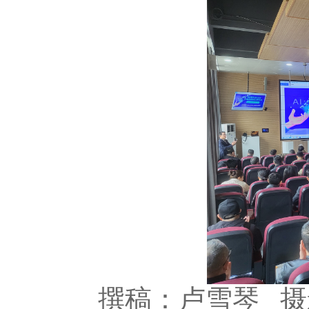
撰稿
：卢雪琴
摄