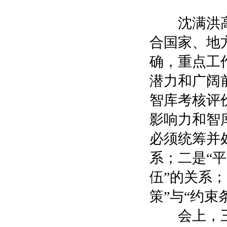
沈满洪
合国家、地
确，重点工
潜力和广阔
智库
考核
评
影响力和智
必须统筹并
系
；
二是
“
平
伍
”
的关系
；
策
”
与
“
约束
会上，三