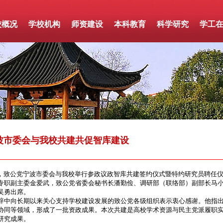
校概况
学校机构
师资建设
本科教育
科学研究
学工
波市委会与我校共建共促智库建设
致公党宁波市委会与我校举行参政议政智库共建签约仪式暨特约研究员聘任仪
专职副主委金爱武，致公党省委会秘书长潘勤俭、调研部（联络部）副部长马
吴勇出席。
向长期以来关心支持学校建设发展的致公党各级组织表示衷心感谢。他指出，
协同等领域，形成了一批资政成果。本次共建是高校学术资源与民主党派履职
研究成果。