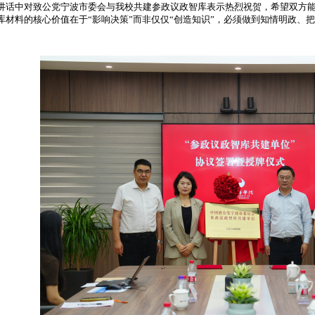
中对致公党宁波市委会与我校共建参政议政智库表示热烈祝贺，希望双方能
库材料的核心价值在于“影响决策”而非仅仅“创造知识”，必须做到知情明政、