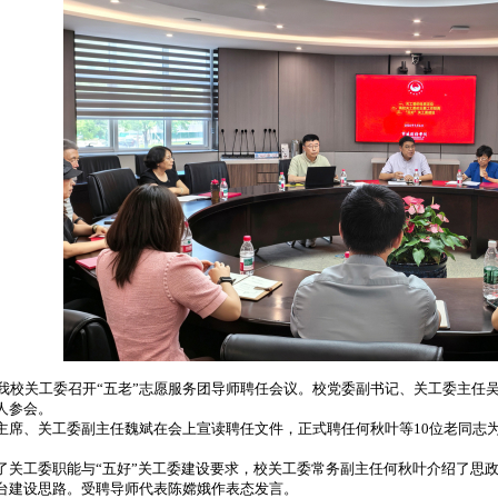
校关工委召开“五老”志愿服务团导师聘任会议。校党委副书记、关工委主任吴
人参会。
、关工委副主任魏斌在会上宣读聘任文件，正式聘任何秋叶等10位老同志为
工委职能与“五好”关工委建设要求，校关工委常务副主任何秋叶介绍了思政
台建设思路。受聘导师代表陈嫦娥作表态发言。