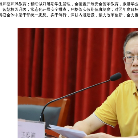
展师德师风教育；精细做好暑期学生管理，全覆盖开展安全警示教育，跟进毕
、智慧校园升级，常态化开展安全排查，严格落实假期值班制度；对照年度目
号召全体中层干部统一思想、实干笃行，深耕内涵建设，聚力改革创新，全力