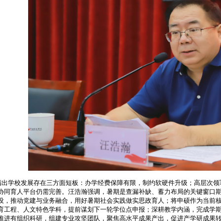
指出学校发展存在三方面短板：办学经费保障有限，制约软硬件升级；高层次领
协同育人平台仍需完善。
汪浩瀚强调，暑期是查漏补缺、蓄力布局的关键窗口
设，推动党建与业务融合，用好暑期社会实践做实思政育人；将申硕作为当前核
育工程、人文特色学科，提前谋划下一轮学位点申报；深耕教学内涵，完成学
推进有组织科研，组建专业攻坚团队，聚焦高水平成果产出，促进产学研成果