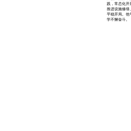
践，常态化开
推进设施修缮
平稳开局。他
学不懈奋斗。