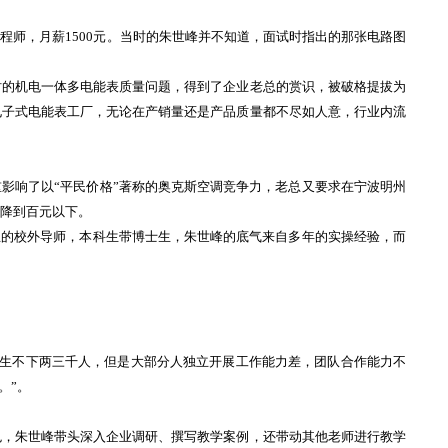
师，月薪1500元。当时的朱世峰并不知道，面试时指出的那张电路图
的机电一体多电能表质量问题，得到了企业老总的赏识，被破格提拔为
电子式电能表工厂，无论在产销量还是产品质量都不尽如人意，行业内流
影响了以“平民价格”著称的奥克斯空调竞争力，老总又要求在宁波明州
元降到百元以下。
生的校外导师，本科生带博士生，朱世峰的底气来自多年的实操经验，而
生不下两三千人，但是大部分人独立开展工作能力差，团队合作能力不
。”。
，朱世峰带头深入企业调研、撰写教学案例，还带动其他老师进行教学