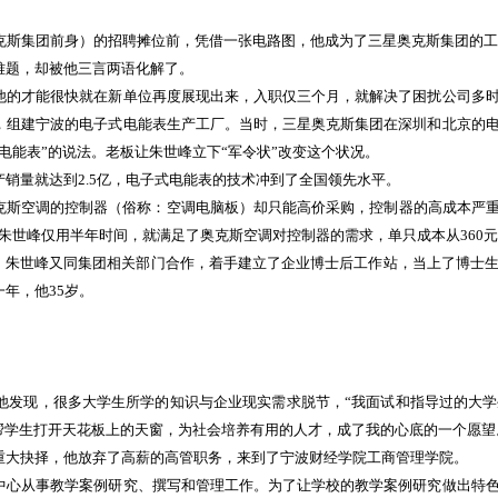
集团前身）的招聘摊位前，凭借一张电路图，他成为了三星奥克斯集团的工程
难题，却被他三言两语化解了。
的才能很快就在新单位再度展现出来，入职仅三个月，就解决了困扰公司多时
，组建宁波的电子式电能表生产工厂。当时，三星奥克斯集团在深圳和北京的
电能表”的说法。老板让朱世峰立下“军令状”改变这个状况。
量就达到2.5亿，电子式电能表的技术冲到了全国领先水平。
斯空调的控制器（俗称：空调电脑板）却只能高价采购，控制器的高成本严重
朱世峰仅用半年时间，就满足了奥克斯空调对控制器的需求，单只成本从360
，朱世峰又同集团相关部门合作，着手建立了企业博士后工作站，当上了博士
年，他35岁。
发现，很多大学生所学的知识与企业现实需求脱节，“我面试和指导过的大学
帮学生打开天花板上的天窗，为社会培养有用的人才，成了我的心底的一个愿望
大抉择，他放弃了高薪的高管职务，来到了宁波财经学院工商管理学院。
心从事教学案例研究、撰写和管理工作。为了让学校的教学案例研究做出特色