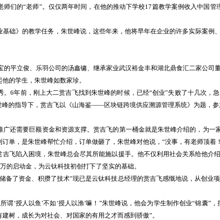
师们的“老师”。仅仅两年时间，在他的推动下学校17篇教学案例收入中国管
基础》的教学任务，朱世峰说，这些年来，他将早年在企业的许多实际案例、
宝的平立俊、乐羽公司的汤鑫镛、继承家业武汉裕金丰和湖北鼎食汇二家公司
起他的学生，朱世峰如数家珍。
6年前，刚上大二赏吉飞找到朱世峰的时候，已经“创业”失败了十几次，急
世峰的指导下，赏吉飞以《山海鉴——区块链跨境供应溯源管理系统》为题，参加
还需要巨额资金和资源支撑。赏吉飞的第一桶金就是朱世峰介绍的，为一家教
订单，是朱世峰帮忙介绍，订单做砸了，朱世峰对他说，“没事，有老师顶着！
吉飞陷入困境，朱世峰总会尽其所能施以援手。他不仅利用社会关系给他介绍
0万的启动金，为云钛科技初创打下了坚实的基础。
备了资金、积攒了技术”现已是云钛科技总经理的赏吉飞感慨地说，从创业项目
‘授人以鱼’不如‘授人以渔’嘛！”朱世峰说，他会为学生制作创业“锦囊”，撰
有建树，成长为对社会、对国家的有用之才而感到骄傲”。