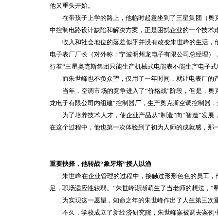
他又重头开始。
在带孩子上学的路上，他临时起意坐到了三星集团（奥克斯
中控制电路设计缺陷和解决方案，正是困扰企业的一个技术
收入和社会地位的落差似乎并没有改变朱世峰的生活，他
电子表厂厂长（对外称：宁波明州龙电子有限公司总经理）
行着“三星奥克斯集团只能生产机械式电能表不能生产电子式
而朱世峰也不负众望，仅用了一年时间，就让电表厂的产销
当年，空调市场的竞争进入了“价格战”阶段，但是，奥克
龙电子有限公司内组建“控制器厂，生产奥克斯空调控制器，
为了培养技术人才，使企业产品从“制造”向“智造”发展
在这个过程中，他也第一次体验到了初为人师的成就感，那一
重要抉择，他转战“象牙塔”授人以渔
朱世峰在企业管理的过程中，接触过形形色色的员工，他
足，职场适应性较弱。”朱世峰渐渐萌生了当老师的想法，“
为实现这一愿望，知命之年的朱世峰作出了人生第三次重
不久，学校成立了新经济研究院，朱世峰案被调去案例中