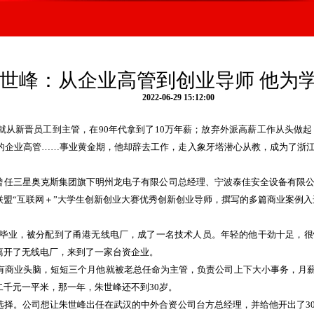
世峰：从企业高管到创业导师 他为
2022-06-29 15:12:00
月就从新晋员工到主管，在90年代拿到了10万年薪；放弃外派高薪工作从头
薪的企业高管……事业黄金期，他却辞去工作，走入象牙塔潜心从教，成为了浙
任三星奥克斯集团旗下明州龙电子有限公司总经理、宁波泰佳安全设备有限公
联盟“互联网＋”大学生创新创业大赛优秀创新创业导师，撰写的多篇商业案例
毕业，被分配到了甬港无线电厂，成了一名技术人员。年轻的他干劲十足，很
离开了无线电厂，来到了一家台资企业。
头脑，短短三个月他就被老总任命为主管，负责公司上下大小事务，月薪从40
千元一平米，那一年，朱世峰还不到30岁。
。公司想让朱世峰出任在武汉的中外合资公司台方总经理，并给他开出了30