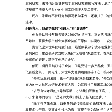
案例研究，去其他分院讲解教学案例研究和撰写方法，成了老
还获得了清华大学举办的中国工商管理大赛二等奖。
现在，朱世峰不仅研究和撰写教学案例，还承担了《创业
迷津。
躬身育人，他是学生的“引路人”和“资源库”
创办云钛科技年销售额达2500万的赏吉飞、嘉兴洛凡珠
吕婷婷、获得大学生创业大赛金奖的王思佳、李奕欣……说
赏吉飞是朱世峰的得意门生，最近刚获评宁波市创业新秀。
新的风口，建议他研究当时大热的“区块链”溯源技术。在朱
专家们的好评，获得了创意组金奖。
然而，项目虽然获得了金奖，但是要进一步产品化、要推广
飞百感交集，一路走来，朱世峰为他的项目操碎了心：接不到
“每次我遇到困难，第一个想到的就是找朱老师。”每当赏
在内的一大批区块链技术专家大咖，为其获得了摩米工场20
“多亏有朱老师的指导和帮助，才让我们逐渐有了客户、储
不开朱老师的栽培，“是老师为我们插上了起飞的翅膀。”
“除了帮学生创业，我更多的是传授给他们策略方法，正所谓
取得多少产值、突破多少技术为傲，而现在则为我的学生各