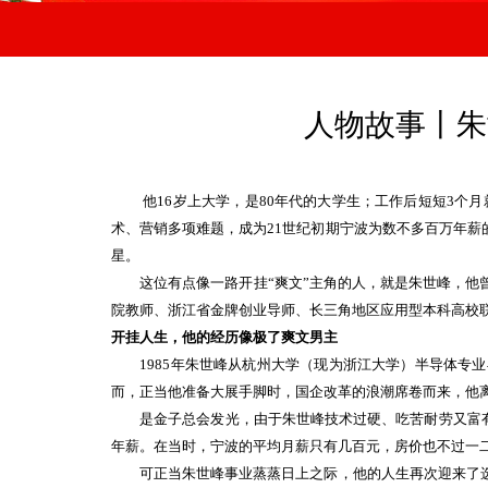
人物故事丨朱
他16岁上大学，是80年代的大学生；工作后短短3个
术、营销多项难题，成为21世纪初期宁波为数不多百万年
星。
这位有点像一路开挂“爽文”主角的人，就是朱世峰，他曾
院教师、浙江省金牌创业导师、长三角地区应用型本科高校
开挂人生，他的经历像极了爽文男主
1985年朱世峰从杭州大学（现为浙江大学）半导体专业
而，正当他准备大展手脚时，国企改革的浪潮席卷而来，他
是金子总会发光，由于朱世峰技术过硬、吃苦耐劳又富有商业
年薪。在当时，宁波的平均月薪只有几百元，房价也不过一二
可正当朱世峰事业蒸蒸日上之际，他的人生再次迎来了选择