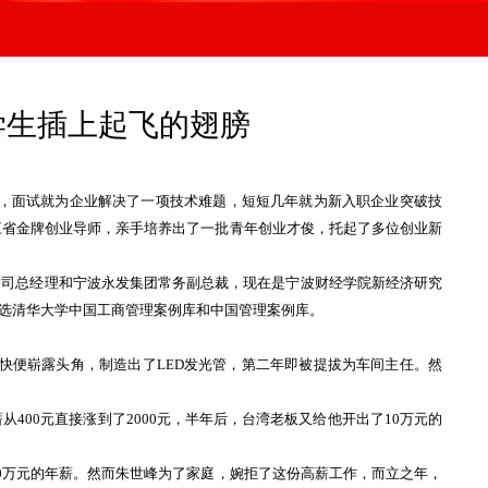
学生插上起飞的翅膀
做起，面试就为企业解决了一项技术难题，短短几年就为新入职企业突破技
江省金牌创业导师，亲手培养出了一批青年创业才俊，托起了多位创业新
司总经理和宁波永发集团常务副总裁，现在是宁波财经学院新经济研究
入选清华大学中国工商管理案例库和中国管理案例库。
快便崭露头角，制造出了LED发光管，第二年即被提拔为车间主任。然
0元直接涨到了2000元，半年后，台湾老板又给他开出了10万元的
万元的年薪。然而朱世峰为了家庭，婉拒了这份高薪工作，而立之年，