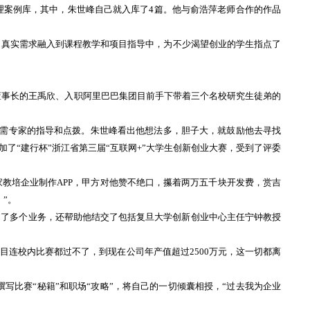
理案例库，其中，朱世峰自己就入库了4篇。他与俞浩萍老师合作的作品
真实需求融入到课程教学和项目指导中，为不少渴望创业的学生指点了
董事长的王禹欣、入职阿里巴巴集团目前手下带着三个名校研究生徒弟的
需专家的指导和点拨。朱世峰看出他想法多，胆子大，就鼓励他去寻找
了“建行杯”浙江省第三届“互联网+”大学生创新创业大赛，受到了评委
培企业制作APP，甲方对他赞不绝口，攥着两万五千块开发费，赏吉
”。
了多个业务，还帮助他结交了包括复旦大学创新创业中心主任宁钟教授
连校内比赛都过不了，到现在公司年产值超过2500万元，这一切都离
写比赛“秘籍”和职场“攻略”，将自己的一切倾囊相授，“过去我为企业