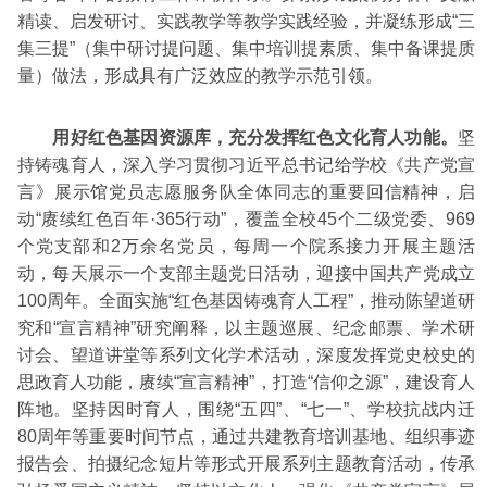
精读、启发研讨、实践教学等教学实践经验，并凝练形成“三
集三提”（集中研讨提问题、集中培训提素质、集中备课提质
量）做法，形成具有广泛效应的教学示范引领。
用好红色基因资源库，充分发挥红色文化育人功能。
坚
持铸魂育人，深入学习贯彻习近平总书记给学校《共产党宣
言》展示馆党员志愿服务队全体同志的重要回信精神，启
动“赓续红色百年·365行动”，覆盖全校45个二级党委、969
个党支部和2万余名党员，每周一个院系接力开展主题活
动，每天展示一个支部主题党日活动，迎接中国共产党成立
100周年。全面实施“红色基因铸魂育人工程”，推动陈望道研
究和“宣言精神”研究阐释，以主题巡展、纪念邮票、学术研
讨会、望道讲堂等系列文化学术活动，深度发挥党史校史的
思政育人功能，赓续“宣言精神”，打造“信仰之源”，建设育人
阵地。坚持因时育人，围绕“五四”、“七一”、学校抗战内迁
80周年等重要时间节点，通过共建教育培训基地、组织事迹
报告会、拍摄纪念短片等形式开展系列主题教育活动，传承