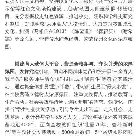
弘扬爱国主义精神。坚持以文化人，强化《共产党宣言》展
示馆等红色文化场馆建设，启动“玖园大师建筑群”修缮项
目，充分发掘校史红色资源，推进校史、院系和学科史研究
和整理，加强学校“大师名人”人物研究。大力扶持校园原创
文化，排演《马相伯在1913》《陈望道》《颜福庆》《谢希
德》等原创剧，营造传承红色经典、繁荣校园文化的浓厚氛
围。
搭建育人载体大平台，营造全校参与、齐头并进的浓厚
氛围。
发挥党建引领，面向不同群体党员组织开展“三全育人
我当先”“服务师生我创优”“报国成才我奋斗”等教育实践活
动，通过抓全体党员“重点半数”，带动师生员工“最大多数”，
在全校营造立德树人浓厚氛围。注重实践育人，推动教育与
生产劳动、社会实践相结合，连续开展“看需求、悟变化、讲
担当”学生社会实践活动，引导学生走出课堂、走入社会、走
进基层，累计参与学生5.5万人次，建设各类校外实习实践
基地近400个。面向全校教师组织“壮丽70年、奋斗新时
代”等主题社会实践活动，500余名教师、5个校级实践团和