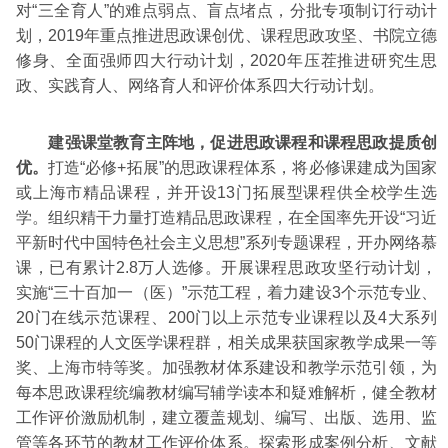
对“三全育人”的难点弱点、盲点堵点，分批专项制订行动计
划，2019年重点推进思政课创优、课程思政攻坚、书院立德
修身、全面强师四大行动计划，2020年压茬推进研究生思
政、实践育人、网络育人和评价体系四大行动计划。
建强课堂教育主阵地，促进思政课程和课程思政提质创
优。
打造“必修+拓展”的思政课程体系，将必修课建成为国家
或上海市精品课程，并开设13门拓展型课程供全校学生选
学。组织精干力量打造精品思政课程，在全国率先开设“习近
平新时代中国特色社会主义思想”系列专题课程，开办网络慕
课，已有累计2.8万人选修。开展课程思政攻坚行动计划，
实施“三十百加一（医）”示范工程，着力建设3个示范专业、
20门在线示范课程、200门以上示范专业课程以及4大系列
50门课程的人文医学课程群，相关成果获国家教学成果一等
奖、上海市特等奖。加强教材体系建设和教学示范引领，为
每本思政课程统编教材编写辅学读本和疑难解析，健全教材
工作评价激励机制，建立覆盖规划、编写、出版、选用、监
管等各环节的教材工作评价体系。探索形成案例分析、文献