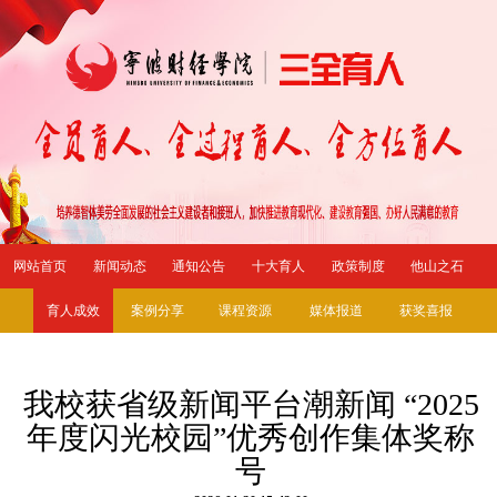
网站首页
新闻动态
通知公告
十大育人
政策制度
他山之石
育人成效
案例分享
课程资源
媒体报道
获奖喜报
我校获省级新闻平台潮新闻 “2025
年度闪光校园”优秀创作集体奖称
号