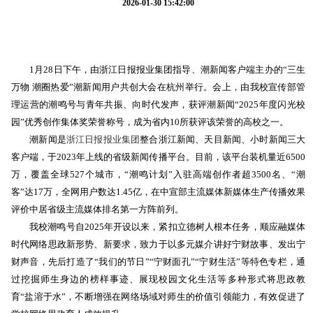
2026-01-30 15:42:00
1月28日下午，由浙江日报报业集团指导、潮新闻客户端主办的“三生
万物 潮圈热爱”潮新闻用户共创大会在杭州举行。会上，由我校宣传部管
理运营的潮鸣号与青年共振、向时代发声，获评潮新闻“2025年度闪光校
园”优秀创作集体奖荣誉称号，成为省内10所获评该荣誉的高校之一。
潮新闻是
浙江日报报业集团
整合浙江新闻、天目新闻、小时新闻三大
客户端，于2023年上线的省级新闻传播平台。目前，该平台装机量近6500
万，覆盖全球527个城市，“潮鸣计划”入驻高端创作者超3500名、“潮
客”达17万，全网用户数达1.45亿，在中宣部主流媒体新媒体生产传播效果
评价中居省级主流媒体排名第一方阵前列。
我校潮鸣号自2025年开设以来，紧扣立德树人根本任务，顺应融媒体
时代网络思政新形势、新要求，致力于以多元媒介讲好宁财故事、发出宁
财声音，先后打造了“我们的节日”“宁财面孔”“宁财生活”等特色专栏，通
过挖掘师生身边的榜样事迹、展现校园文化生活等多种形式将思政教
育“盐溶于水”，不断增强在网络场域对师生的价值引领能力，有效促进了