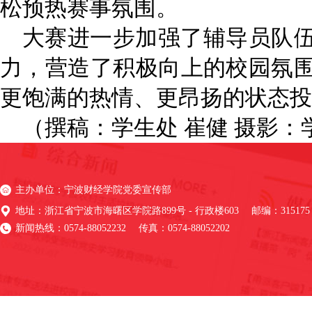
松预热赛事氛围。
大赛进一步加强
了
辅导员队
力，营造
了
积极向上的校园氛
更饱满的热情、更昂扬的状态投
（撰稿：学生处 崔健 摄影：
主办单位：宁波财经学院党委宣传部
地址：浙江省宁波市海曙区学院路899号 - 行政楼603 邮编：315175
新闻热线：0574-88052232 传真：0574-88052202