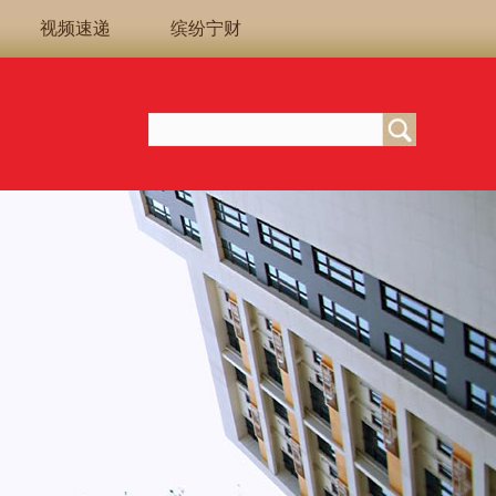
视频速递
缤纷宁财