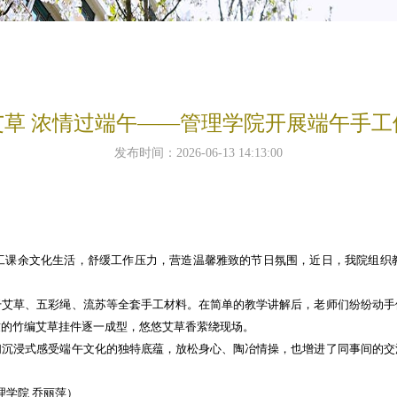
艾草 浓情过端午——管理学院开展端午手工
发布时间：2026-06-13 14:13:00
课余文化生活，舒缓工作压力，营造温馨雅致的节日氛围，近日，我院组织教
草、五彩绳、流苏等全套手工材料。在简单的教学讲解后，老师们纷纷动手
致的竹编艾草挂件逐一成型，悠悠艾草香萦绕现场。
浸式感受端午文化的独特底蕴，放松身心、陶冶情操，也增进了同事间的交
学院 乔丽萍）