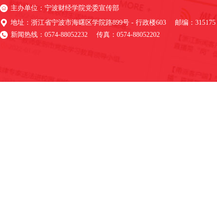
主办单位：宁波财经学院党委宣传部
地址：浙江省宁波市海曙区学院路899号 - 行政楼603 邮编：315175
新闻热线：0574-88052232 传真：0574-88052202