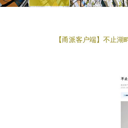
【甬派客户端】不止湖畔