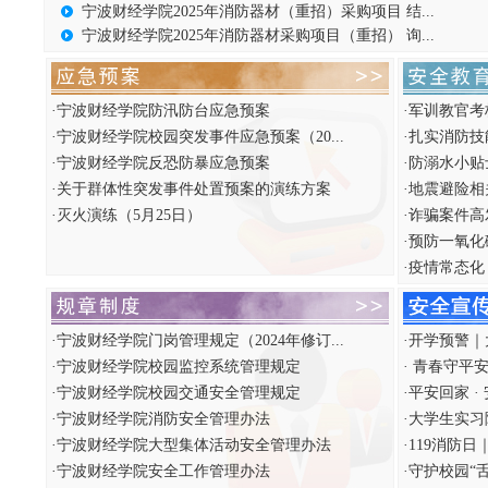
宁波财经学院2025年消防器材（重招）采购项目 结...
宁波财经学院2025年消防器材采购项目（重招） 询...
·
宁波财经学院防汛防台应急预案
·
军训教官考
·
宁波财经学院校园突发事件应急预案（20...
·
扎实消防技
·
宁波财经学院反恐防暴应急预案
·
防溺水小贴
·
关于群体性突发事件处置预案的演练方案
·
地震避险相
·
灭火演练（5月25日）
·
诈骗案件高
·
预防一氧化
·
疫情常态化
·
宁波财经学院门岗管理规定（2024年修订...
·
开学预警｜
·
宁波财经学院校园监控系统管理规定
·
青春守平安
·
宁波财经学院校园交通安全管理规定
·
平安回家 ·
·
宁波财经学院消防安全管理办法
·
大学生实习陷
·
宁波财经学院大型集体活动安全管理办法
·
119消防日
·
宁波财经学院安全工作管理办法
·
守护校园“